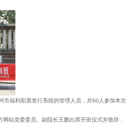
惠州市福利彩票发行系统的管理人员，共50人参加本次
官方网站党委委员、副院长王鹏出席开班仪式并致辞，