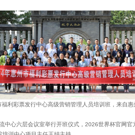
年惠州市福利彩票发行中心高级营销管理人员培训班，来自
术交流中心六层会议室举行开班仪式，2026世界杯官网
院培训中心项目主任王娟主持。