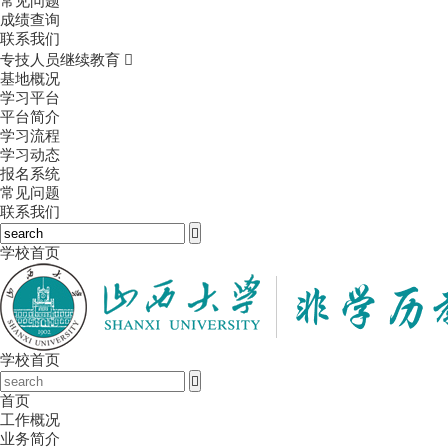
常见问题
成绩查询
联系我们
专技人员继续教育
基地概况
学习平台
平台简介
学习流程
学习动态
报名系统
常见问题
联系我们
学校首页
学校首页
首页
工作概况
业务简介