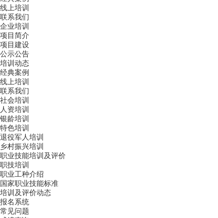
线上培训
联系我们
企业培训
项目简介
项目建设
公示公告
培训动态
经典案例
线上培训
联系我们
社会培训
人资培训
银龄培训
特色培训
退役军人培训
乡村振兴培训
职业技能培训及评价
职技培训
职业工种介绍
国家职业技能标准
培训及评价动态
报名系统
常见问题