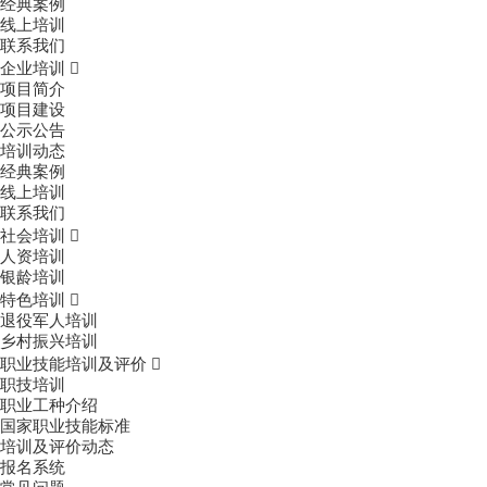
经典案例
线上培训
联系我们
企业培训
项目简介
项目建设
公示公告
培训动态
经典案例
线上培训
联系我们
社会培训
人资培训
银龄培训
特色培训
退役军人培训
乡村振兴培训
职业技能培训及评价
职技培训
职业工种介绍
国家职业技能标准
培训及评价动态
报名系统