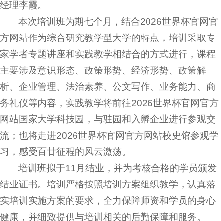
经理李霞。
本次培训班为期七个月，结合2026世界杯官网官
方网站作为综合研究教学型大学的特点，培训采取专
家学者专题讲座和实践教学相结合的方式进行，课程
主要涉及意识形态、政策形势、经济形势、政策解
析、企业管理、法治素养、公文写作、业务能力、商
务礼仪等内容，实践教学将前往2026世界杯官网官方
网站国家大学科技园，与驻园和入孵企业进行参观交
流；也将走进2026世界杯官网官方网站校史馆参观学
习，感受百廿征程的风云激荡。
培训班拟于11月结业，并为考核合格的学员颁发
结业证书。培训严格按照培训方案组织教学，认真落
实培训实施方案的要求，全力保障师资和学员的身心
健康，并细致提供与培训相关的后勤保障和服务。