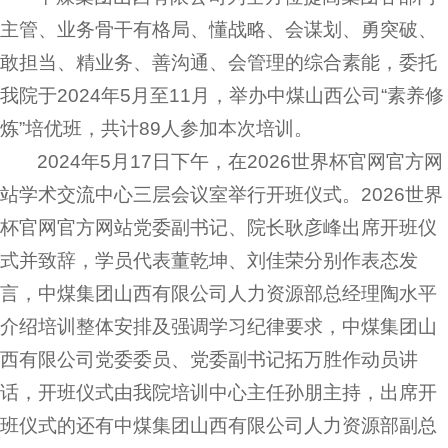
主管、业务骨干有格局、懂战略、会谋划、勇突破、
敢担当、精业务、善沟通、会管理的综合素能，委托
我院于2024年5月至11月，举办中煤山西公司“素养修
炼”培优班，共计89人参加本次培训。
2024年5月17日下午，在2026世界杯官网官方网
站学术交流中心三层会议室举行开班仪式。2026世界
杯官网官方网站党委副书记、院长耿彦峰出席开班仪
式并致辞，学员代表董乾坤、刘佳荣分别作表态发
言，中煤集团山西有限公司人力资源部总经理陶水平
介绍培训整体安排及强调学习纪律要求，中煤集团山
西有限公司党委委员、党委副书记拓万胜作动员讲
话，开班仪式由我院培训中心主任孙朋主持，出席开
班仪式的还有中煤集团山西有限公司人力资源部副总