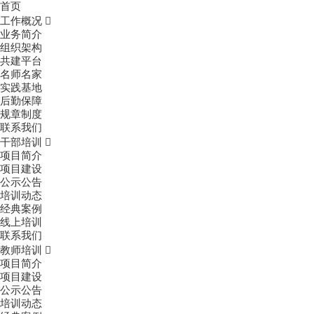
首页
工作概况
业务简介
组织架构
共建平台
名师名家
实践基地
后勤保障
规章制度
联系我们
干部培训
项目简介
项目建设
公示公告
培训动态
经典案例
线上培训
联系我们
教师培训
项目简介
项目建设
公示公告
培训动态