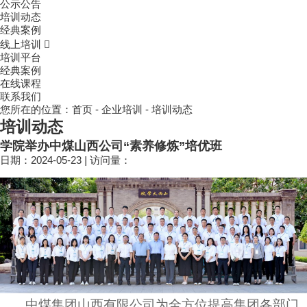
公示公告
培训动态
经典案例
线上培训
培训平台
经典案例
在线课程
联系我们
您所在的位置：
首页
-
企业培训
-
培训动态
培训动态
学院举办中煤山西公司“素养修炼”培优班
日期：2024-05-23
|
访问量：
中煤集团山西有限公司为全方位提高集团各部门