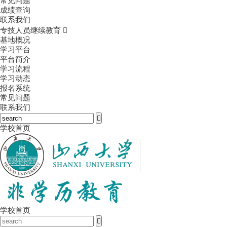
常见问题
成绩查询
联系我们
专技人员继续教育
基地概况
学习平台
平台简介
学习流程
学习动态
报名系统
常见问题
联系我们
学校首页
学校首页